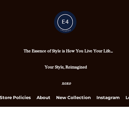
The Essence of Style is How You Live Your Life....
Your Style, Reimagined
xoxo
Store Policies
About
New Collection
Instagram
L