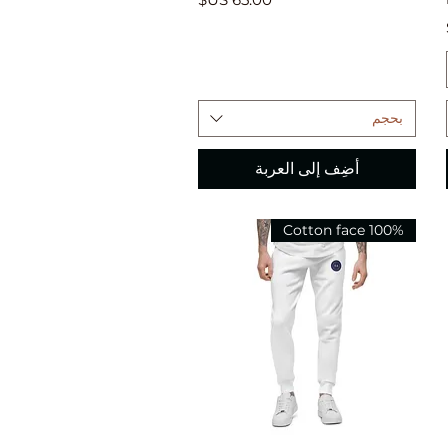
بحجم
أضِف إلى العربة
100% Cotton face