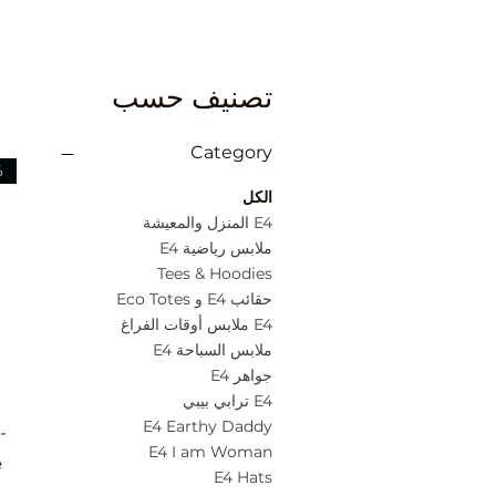
تصنيف حسب
Category
on
الكل
E4 المنزل والمعيشة
ملابس رياضية E4
Tees & Hoodies
حقائب E4 و Eco Totes
E4 ملابس أوقات الفراغ
ملابس السباحة E4
جواهر E4
E4 ترابي بيبي
E4 Earthy Daddy
-
E4 I am Woman
e
E4 Hats