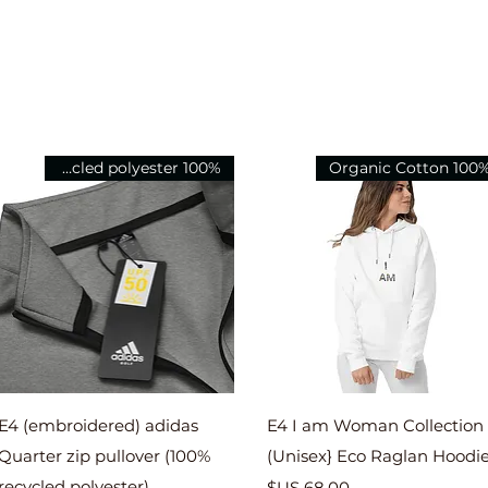
100% Recycled polyester
100% Organic Cott
العرض السريع
العرض السريع
E4 (embroidered) adidas
E4 I am Woman Collection 
Quarter zip pullover (100%
(Unisex} Eco Raglan Hoodi
السعر
recycled polyester)