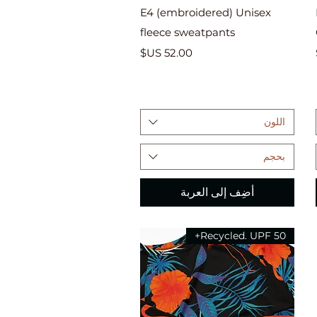
العرض السريع
E4 (embroidered) Unisex
fleece sweatpants
السعر
اللون
بحجم
أضِف إلى العربة
Recycled. UPF 50+