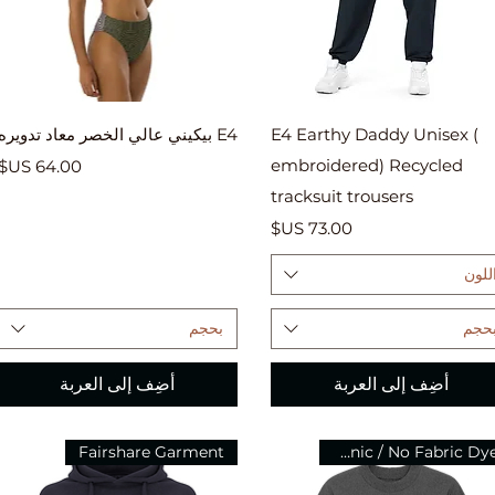
العرض السريع
العرض السريع
E4 Earthy Daddy Unisex (
E4 بيكيني عالي الخصر معاد تدويره
embroidered) Recycled
السعر
tracksuit trousers
السعر
للون
حجم
بحجم
أضِف إلى العربة
أضِف إلى العربة
Fairshare Garment
Organic / No Fabric Dye