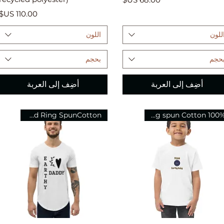
السعر
للون
اللون
حجم
بحجم
أضِف إلى العربة
أضِف إلى العربة
Airlume Combed Ring SpunCotton
100% ring spun Cotton