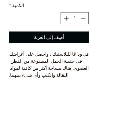
الكمية
*
أضِف إلى العربة
قل وداعًا للبلاستيك ، واحصل على أغراضك 
في حقيبة الحمل المصنوعة من القطن 
العضوي. هناك مساحة أكثر من كافية لمواد 
البقالة والكتب وأي شيء بينهما.
 • 100٪ قطن عضوي 3/1 نسيج قطني 
طويل
 • وزن القماش: 8 أونصات / ياردة² (272 
جم / م²)
 • الأبعاد: 16 × 14 ″ × 5
 • الحد الأقصى للوزن: 30 رطلاً (13.6 كجم)
 • أحزمة مزدوجة عريضة بعرض 24.5 بوصة